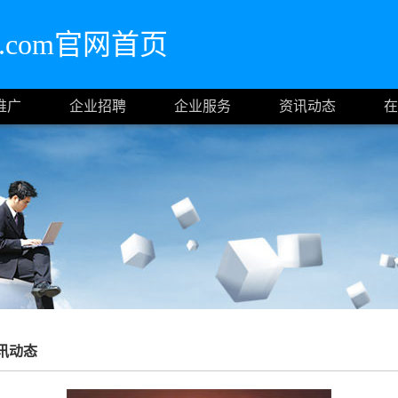
uye.com官网首页
推广
企业招聘
企业服务
资讯动态
在
页资讯动态