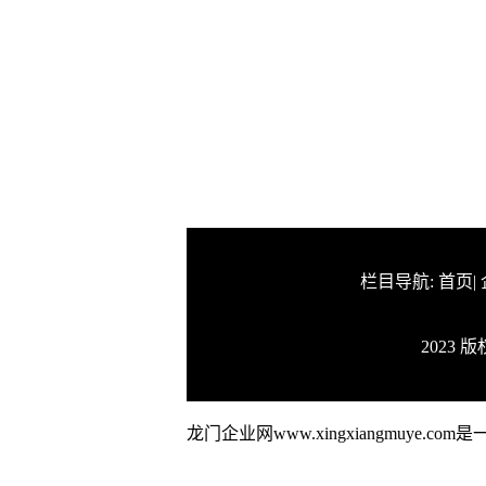
栏目导航:
首页
|
2023 版
龙门企业网www.xingxiangmu